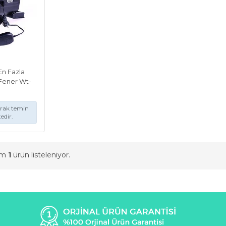
En Fazla
 Fener Wt-
arak temin
edir.
am
1
ürün listeleniyor.