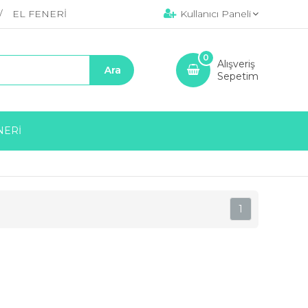
EL FENERİ
Kullanıcı Paneli
0
Alışveriş
Sepetim
NERİ
1