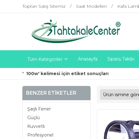
Toptan Satış Sitemiz
Saat Modelleri
Kafa Lam
Anasayfa
Sipariş Takibi
Tüm Kategoriler
' 100w' kelimesi için etiket sonuçları
BENZER ETIKETLER
Şarjlı Fener
Güçlü
Kuvvetli
Profesyonel