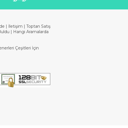
ade
|
İletişim
|
Toptan Satış
Buldu
|
Hangi Aramalarda
erleri Çeşitleri İçin