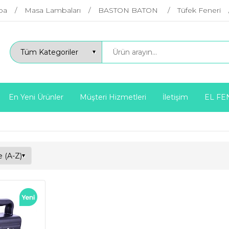
ba
Masa Lambaları
BASTON BATON
Tüfek Feneri
En Yeni Ürünler
Müşteri Hizmetleri
İletişim
EL FE