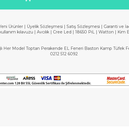
Yeni Ürünler
|
Üyelik Sözleşmesi
|
Satış Sözleşmesi
|
Garanti ve İ
kullanım kılavuzu
|
Avcılık
|
Cree Led
|
18650 PiL
|
Watton
|
Kim 
Şarjlı Her Model Toptan Perakende EL Feneri Baston Kamp Tüfek Fen
0212 512 6092