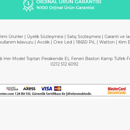
Yeni Ürünler
|
Üyelik Sözleşmesi
|
Satış Sözleşmesi
|
Garanti ve İ
kullanım kılavuzu
|
Avcılık
|
Cree Led
|
18650 PiL
|
Watton
|
Kim 
Şarjlı Her Model Toptan Perakende EL Feneri Baston Kamp Tüfek Fen
0212 512 6092