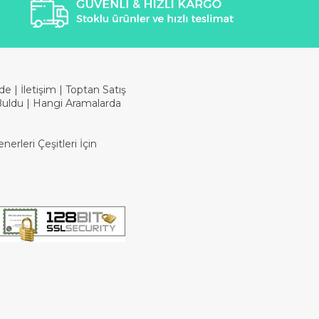
ade
|
İletişim
|
Toptan Satış
Buldu
|
Hangi Aramalarda
erleri Çeşitleri İçin