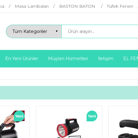
ba
Masa Lambaları
BASTON BATON
Tüfek Feneri
En Yeni Ürünler
Müşteri Hizmetleri
İletişim
EL FE