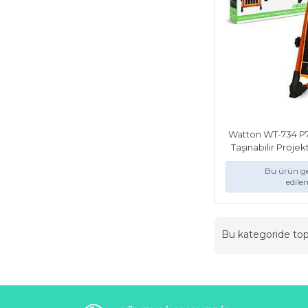
Watton WT-734 P70
Taşınabilir Proje
Bu ürün ge
edile
Bu kategoride t