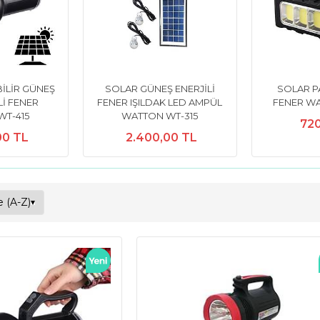
BİLİR GÜNEŞ
SOLAR GÜNEŞ ENERJİLİ
SOLAR P
İ FENER
FENER IŞILDAK LED AMPÜL
FENER WA
WT-415
WATTON WT-315
72
00 TL
2.400,00 TL