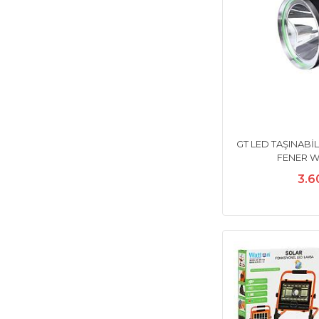
GT LED TAŞINABİ
FENER W
3.6