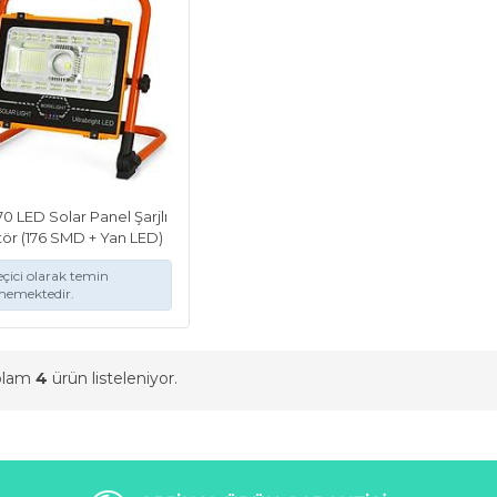
 LED Solar Panel Şarjlı
ktör (176 SMD + Yan LED)
çici olarak temin
memektedir.
oplam
4
ürün listeleniyor.