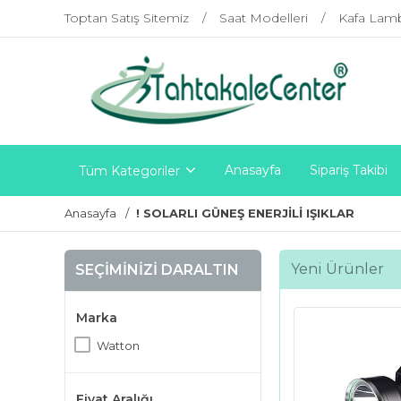
Toptan Satış Sitemiz
Saat Modelleri
Kafa Lam
Anasayfa
Sipariş Takibi
Tüm Kategoriler
Anasayfa
! SOLARLI GÜNEŞ ENERJİLİ IŞIKLAR
Yeni Ürünler
SEÇIMINIZI DARALTIN
Marka
Watton
Fiyat Aralığı