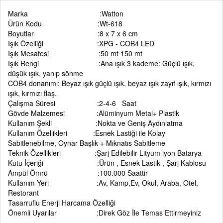
Marka :Watton
Ürün Kodu :Wt-618
Boyutlar :8 x 7 x 6 cm
Işık Özelliği :XPG - COB4 LED
Işık Mesafesi :50 mt 150 mt
Işık Rengi :Ana ışık 3 kademe: Güçlü ışık,
düşük ışık, yanıp sönme
COB4 donanımı: Beyaz ışık güçlü ışık, beyaz ışık zayıf ışık, kırmızı
ışık, kırmızı flaş.
Çalışma Süresi :2-4-6 Saat
Gövde Malzemesi :Alüminyum Metal+ Plastik
Kullanım Şekli :Nokta ve Geniş Aydınlatma
Kullanım Özellikleri :Esnek Lastiği ile Kolay
Sabitlenebilme, Oynar Başlık + Mıknatıs Sabitleme
Teknik Özellikleri :Şarj Edilebilir Lityum iyon Batarya
Kutu İçeriği :Ürün , Esnek Lastik , Şarj Kablosu
Ampül Ömrü :100.000 Saattir
Kullanım Yeri :Av, Kamp,Ev, Okul, Araba, Otel,
Restorant
Tasarruflu Enerji Harcama Özelliği
Önemli Uyarılar :Direk Göz İle Temas Ettirmeyiniz