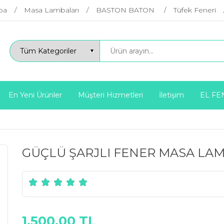
ba
Masa Lambaları
BASTON BATON
Tüfek Feneri
En Yeni Ürünler
Müşteri Hizmetleri
İletişim
EL FE
n
GÜÇLÜ ŞARJLI FENER MASA LA
1.500,00 TL