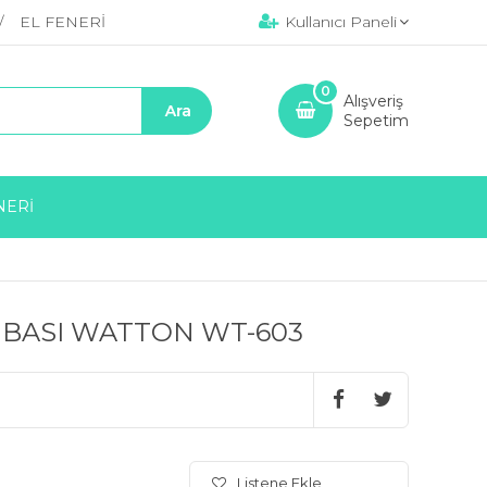
EL FENERİ
Kullanıcı Paneli
0
Alışveriş
Sepetim
NERİ
MBASI WATTON WT-603
Listene Ekle