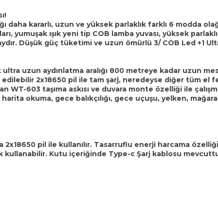
ı!
ı daha kararlı, uzun ve yüksek parlaklık farklı 6 modda olağ
ları, yumuşak ışık yeni tip COB lamba yuvası, yüksek parlaklı
ydır. Düşük güç tüketimi ve uzun ömürlü 3/ COB Led +1 Ul
 ışık ultra uzun aydınlatma aralığı 800 metreye kadar uzun m
edilebilir 2x18650 pil ile tam şarj, neredeyse diğer tüm e
nan WT-603 taşıma askısı ve duvara monte özelliği ile çalışma
arita okuma, gece balıkçılığı, gece uçuşu, yelken, mağaracılı
a 2x18650 pil ile kullanılır. Tasarruflu enerji harcama özell
 kullanabilir. Kutu içeriğinde Type-c Şarj kablosu mevcuttur