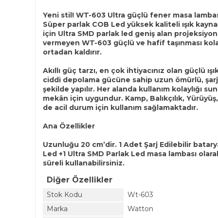
Yeni stil! WT-603 Ultra güçlü fener masa lambas
Süper parlak COB Led yüksek kaliteli ışık kaynağ
için Ultra SMD parlak led geniş alan projeksiyon
vermeyen WT-603 güçlü ve hafif taşınması kola
ortadan kaldırır.
Akıllı güç tarzı, en çok ihtiyacınız olan güçlü
ciddi depolama gücüne sahip uzun ömürlü, şarj 
şekilde yapılır. Her alanda kullanım kolaylığı su
mekân için uygundur. Kamp, Balıkçılık, Yürüyüş, h
de acil durum için kullanım sağlamaktadır.
Ana Özellikler
Uzunluğu 20 cm’dir. 1 Adet Şarj Edilebilir batary
Led +1 Ultra SMD Parlak Led masa lambası olarak
süreli kullanabilirsiniz.
Diğer Özellikler
Stok Kodu
Wt-603
Marka
Watton