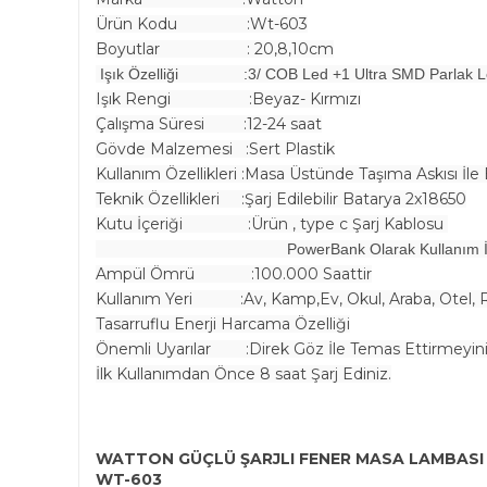
Ürün Kodu :Wt-603
Boyutlar : 20,8,10cm
Işık Özelliği :3/ COB Led +1 Ultra SMD Parlak L
Işık Rengi :Beyaz- Kırmızı
Çalışma Süresi :12-24 saat
Gövde Malzemesi :Sert Plastik
Kullanım Özellikleri :Masa Üstünde Taşıma Askısı İle
Teknik Özellikleri :Şarj Edilebilir Batarya 2x18650
Kutu İçeriği :Ürün ,
type c
Şarj Kablosu
PowerBank Olarak Kullanım İmkanı İle 
Ampül Ömrü :100.000 Saattir
Kullanım Yeri :Av, Kamp,Ev, Okul, Araba, Otel, Re
Tasarruflu Enerji Harcama Özelliği
Önemli Uyarılar :Direk Göz İle Temas Ettirmeyin
İlk Kullanımdan Önce 8 saat Şarj Ediniz.
WATTON GÜÇLÜ ŞARJLI FENER MASA LAMBASI
WT-603