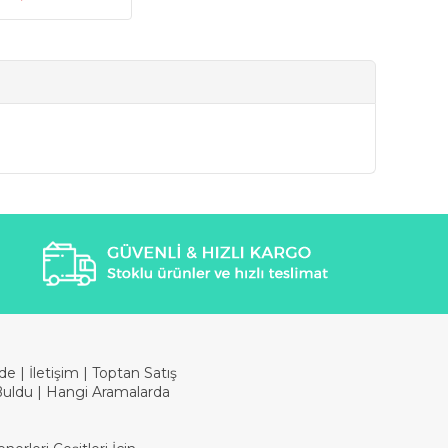
ade
|
İletişim
|
Toptan Satış
Buldu
|
Hangi Aramalarda