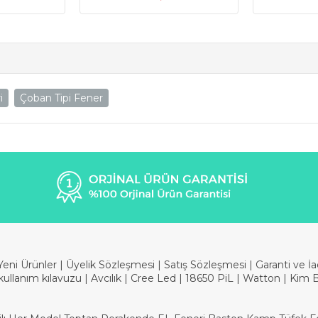
i
Çoban Tipi Fener
Yeni Ürünler
|
Üyelik Sözleşmesi
|
Satış Sözleşmesi
|
Garanti ve İ
kullanım kılavuzu
|
Avcılık
|
Cree Led
|
18650 PiL
|
Watton
|
Kim 