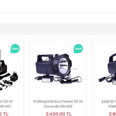
eri 30 W
Profesyonel Avcı Feneri 30 W
Şarjlı 5
Wt-401
Gücünde Wt-402
Wat
0 TL
2.400,00 TL
2.8