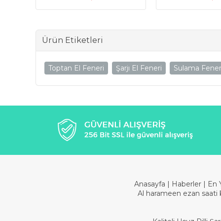
Ürün Etiketleri
Toptan El Feneri
Şarjı El Feneri
Sulama Fener
Anasayfa
|
Haberler
|
En 
Al harameen ezan saati 