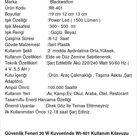
Marka :Blackwatton
Ürün Kodu :Wt-401
Boyutlar :19 cm 12 cm 13 cm
Işık Özelliği :Power Led ( 1500 Lümen )
Işık Mesafesi :300 - 500 mt
Işık Rengi : Güçlü Beyaz
Çalışma Süresi :8-12 Saat
Gövde Malzemesi :Sert Plastik
Kullanım Şekli :2 modda Aydınlatma Orta,Yüksek,
Kullanım Özellikleri :Elde ve Düz Zemine Sabitlenerek,
Teknik Özellikleri :Şarj Edilebilir Akü 220/240 Watt 50/60 Hz (
4 V .5,5 AH )
Kutu İçeriği :Ürün, Araç Çakmaklığı , Taşıma Askısı ,Şarj
Adaptörü
Ampül Ömrü :100.000 Saattir
Kullanım Yeri :Av, Kamp,Ev, Okul, Araba, Otel, Restorant
Tasarruflu Enerji Harcama Özelliği
Önemli Uyarılar :Direk Göz İle Temas Ettirmeyiniz
İlk Kullanımdan Önce 12-18 saat Şarj Ediniz.
Güvenlik Feneri 30 W Kuvvetinde Wt-401 Kullanım Kılavuzu