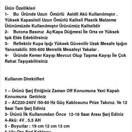
Ürün Özellikleri
1- Bu Üründe Uzun Ömürlü Asidli Akü Kullanılmıştır .
Yüksek Kapasiteli Uzun Ömürlü Kaliteli Plastik Malzeme
Ürünümüzde Kullanılmıştır Ürünümüz Kalitelidir
2- Butona Basınız Aç/Kapa Düğmesi İle Orta ve Yüksek
Işık Elde Edebilirsiniz
3- Reflektör Kupa Işığı Yüksek Güvenilir Uzak Mesafe Işığın
Yansıtabilir. 500-600 Metrelik Mesafeyi Yakalar .
4- Üründe Kemer Kayışı Mevcut Olup Taşıma Kayışı İle Çok
Rahat Taşıyabilirsiniz
Kullanım Direktifleri
1 – Ürünü Şarj Ettiğiniz Zaman Off Konumuna Yani Kapalı
Konumuna Getiriniz
2 – AC220-240V /50-60 Hz Güç Kablosunu Prize Takınız. Ve 12
Saat Tam Şarj Ediniz
3- Ürünü İlk Kullanımdan Önce 12-18 Saat Arası Şarj Ediniz
4-Akü: 4V . 5,5 AH
5 - Boyutlar : 19 cm 12 cm 13 cm
6-12v Oto Şarj Kablosu