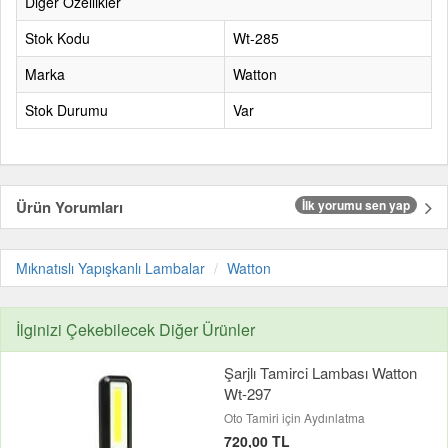
Diğer Özellikler
Stok Kodu
Wt-285
Marka
Watton
Stok Durumu
Var
Ürün Yorumları
İlk yorumu sen yap
Mıknatıslı Yapışkanlı Lambalar
Watton
İlginizi Çekebilecek Diğer Ürünler
Şarjlı Tamirci Lambası Watton
Wt-297
Oto Tamiri için Aydınlatma
720,00 TL