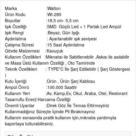
Marka :Watton
Ürün Kodu :Wt-285
Boyutlar :18,5 cm- 5,5 cm
Işık Özelliği :SMD Güçlü Led + 1 Parlak Led Ampül
Işık Rengi :Beyaz, Gün Işığı
Aydınlatma : Ayarlanabilir ışık seviyesi
Çalışma Süresi :15 Saat Aydınlatma
Gövde Malzemesi :Kavuçuk
Kullanım Özellikleri :Mıknatısı ile Sabitlenebilir ,Askısı ile asılabilir
ve Masa Üstü Kullanım Özelliği , Oto Tamirinde
Teknik Özellikleri : TYPE*C İle Şarj Ediliebilir ( Şarj Göstergesi
)
Kutu İçeriği :Ürün , Ürün Şarj Kablosu
Ampül Ömrü :100.000 Saattir
Kullanım Yeri :Av, Kamp,Ev, Okul, Araba, Otel, Restorant
Tasarruflu Enerji Harcama Özelliği
Önemli Uyarılar :Direk Göz İle Temas Ettirmeyiniz
Kullanmadığınız Süreçte İçinde Pil Bırakmayınız
Kullanım esnasında pratik kullanım için,mıknatıs yardımıyla
kaportaya tutturabilirsiniz.