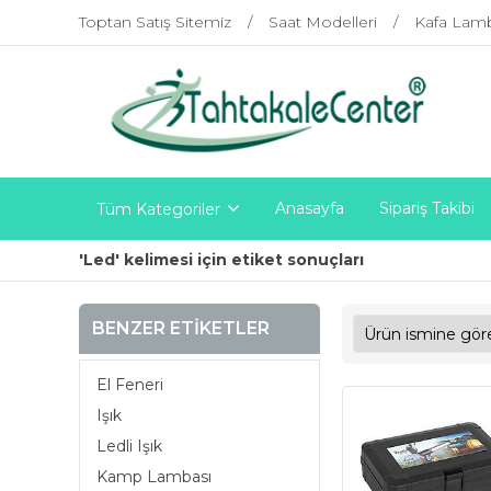
Toptan Satış Sitemiz
Saat Modelleri
Kafa Lam
Anasayfa
Sipariş Takibi
Tüm Kategoriler
'Led' kelimesi için etiket sonuçları
BENZER ETIKETLER
El Feneri
Işık
Ledli Işık
Kamp Lambası