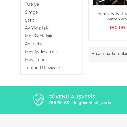
Türkiye
Simge
Yeni Nesil Işıklı 
Watton Wt
Şerit
180,00
Ay Yıldız Işık
Mor Renk Işık
Anatarlık
Mini Aydınlatma
Bu aramada topl
Mavi Fener
Toptan Ultraviyole