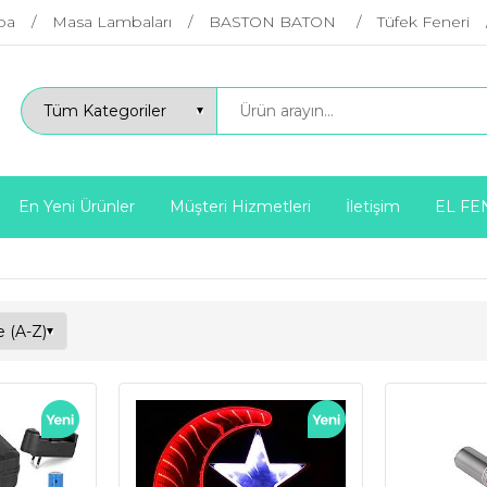
ba
Masa Lambaları
BASTON BATON
Tüfek Feneri
En Yeni Ürünler
Müşteri Hizmetleri
İletişim
EL FE