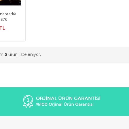
Anahtarlık
-376
 TL
am
5
ürün listeleniyor.