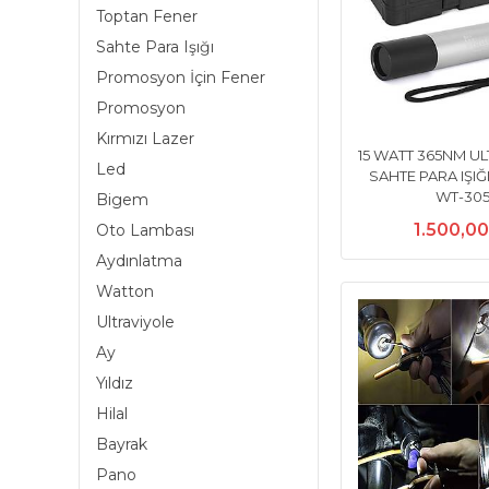
Toptan Fener
Sahte Para Işığı
Promosyon İçin Fener
Promosyon
Kırmızı Lazer
15 WATT 365NM U
Led
SAHTE PARA IŞI
WT-30
Bigem
1.500,0
Oto Lambası
Aydınlatma
Watton
Ultraviyole
Ay
Yıldız
Hilal
Bayrak
Pano