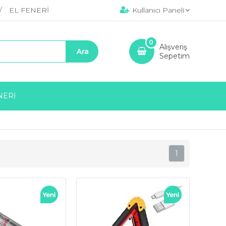
EL FENERİ
Kullanıcı Paneli
0
Alışveriş
Sepetim
NERİ
1