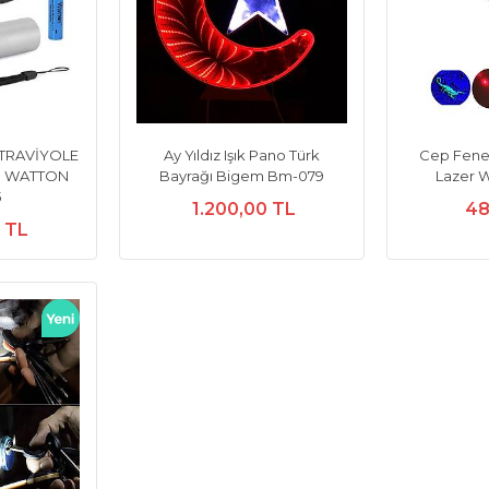
LTRAVİYOLE
Ay Yıldız Işık Pano Türk
Cep Feneri
ĞI WATTON
Bayrağı Bigem Bm-079
Lazer 
5
1.200,00 TL
48
0 TL