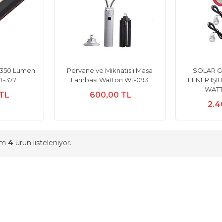
 350 Lümen
Pervane ve Mıknatıslı Masa
SOLAR G
t-377
Lambası Watton Wt-093
FENER IŞI
WATT
 TL
600,00 TL
2.4
am
4
ürün listeleniyor.