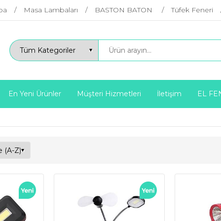
ba
Masa Lambaları
BASTON BATON
Tüfek Feneri
En Yeni Ürünler
Müşteri Hizmetleri
İletişim
EL FE