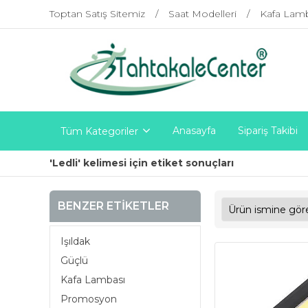
Toptan Satış Sitemiz
Saat Modelleri
Kafa Lam
Anasayfa
Sipariş Takibi
Tüm Kategoriler
'Ledli' kelimesi için etiket sonuçları
BENZER ETIKETLER
Işıldak
Güçlü
Kafa Lambası
Promosyon