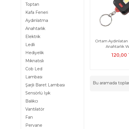
Toptan
Kafa Feneri
Aydınlatma
Anahtarlık
Elektrik
Ortam Aydınlatan
Ledli
Anahtarlık W
Hediyelik
120,00
Mıknatıslı
Cob Led
Lambası
Bu aramada topl
Şarjlı Baret Lambası
Sensörlü Işık
Balıkcı
Vantilatör
Fan
Pervane