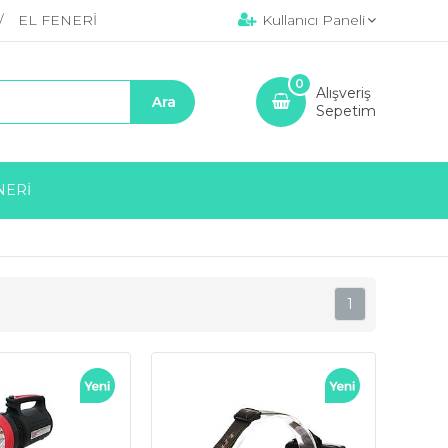
EL FENERİ
Kullanıcı Paneli
0
Alışveriş
Sepetim
NERİ
1