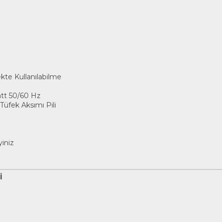
e Kullanılabilme
att 50/60 Hz
üfek Aksımı Pili
iniz
İ