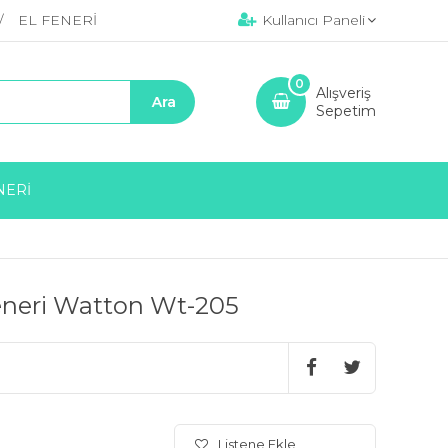
EL FENERİ
Kullanıcı Paneli
0
Alışveriş
Sepetim
NERİ
eneri Watton Wt-205
Listene Ekle