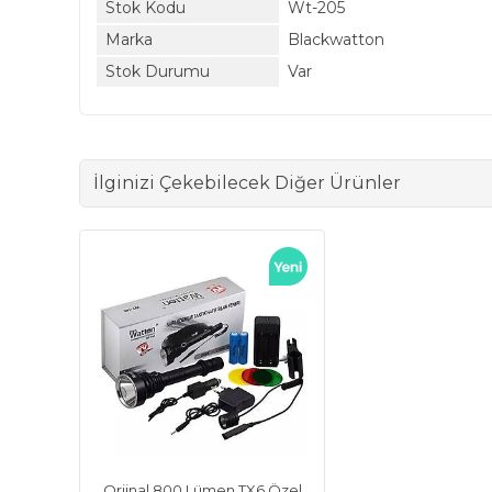
Stok Kodu
Wt-205
Marka
Blackwatton
Stok Durumu
Var
İlginizi Çekebilecek Diğer Ürünler
Orjinal 800 Lümen TX6 Özel