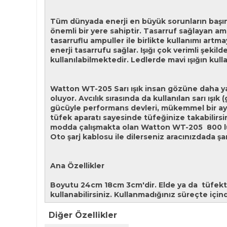
Tüm dünyada enerji en büyük sorunların başında
önemli bir yere sahiptir. Tasarruf sağlayan amp
tasarruflu ampuller ile birlikte kullanımı art
enerji tasarrufu sağlar. Işığı çok verimli şeki
kullanılabilmektedir. Ledlerde mavi ışığın kull
Watton WT-205 Sarı ışık insan gözüne daha ya
oluyor. Avcılık sırasında da kullanılan sarı ışık
gücüyle performans devleri, mükemmel bir ayd
tüfek aparatı sayesinde tüfeğinize takabilirs
modda çalışmakta olan Watton WT-205 800 lüme
Oto şarj kablosu ile dilerseniz aracınızdada şar
Ana Özellikler
Boyutu 24cm 18cm 3cm'dir. Elde ya da tüfekte k
kullanabilirsiniz. Kullanmadığınız süreçte içind
Diğer Özellikler