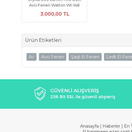
Avcı Feneri Watton Wt-148
3.000,00 TL
Ürün Etiketleri
Av
Avcı Feneri
Şarjlı El Feneri
Ledli El Fene
Anasayfa
|
Haberler
|
En 
Al harameen ezan saati 