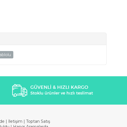
ablolu
ade
|
İletişim
|
Toptan Satış
Buldu
|
Hangi Aramalarda