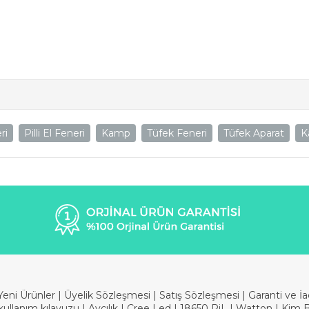
ri
Pilli El Feneri
Kamp
Tüfek Feneri
Tüfek Aparat
K
Yeni Ürünler
|
Üyelik Sözleşmesi
|
Satış Sözleşmesi
|
Garanti ve İ
kullanım kılavuzu
|
Avcılık
|
Cree Led
|
18650 PiL
|
Watton
|
Kim 