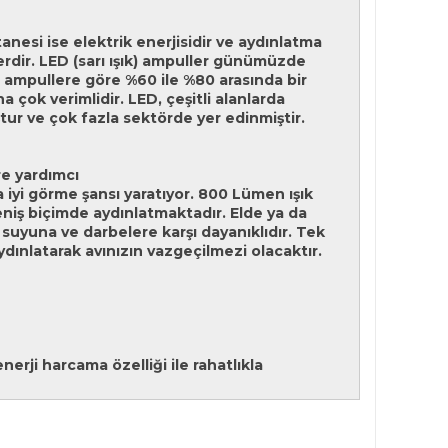
anesi ise elektrik enerjisidir ve aydınlatma
lerdir. LED (sarı ışık) ampuller günümüzde
l ampullere göre %60 ile %80 arasında bir
 çok verimlidir. LED, çeşitli alanlarda
ştur ve çok fazla sektörde yer edinmiştir.
re yardımcı
ha iyi görme şansı yaratıyor. 800 Lümen ışık
iş biçimde aydınlatmaktadır. Elde ya da
suyuna ve darbelere karşı dayanıklıdır. Tek
ınlatarak avınızın vazgeçilmezi olacaktır.
rji harcama özelliği ile rahatlıkla