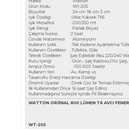
Marka :Watton
Ürün Kodu :Wt-205
Boyutlar :24 cm 18 cm 3 cm
Işık Özelliği :Ultra Yüksek TX6
Işık Mesafesi :200/250 mt
Işık Rengi :Parlak Beyaz
Çalışma Süresi :2 Saat
Gövde Malzemesi :Alüminyum
Kullanım Şekli :Tek Kadene Aydınlatma Tüfekt
Kullanım Özellikleri :Tüfekte, Elde
Teknik Özellikleri :Şarj Edilebilir Akü 220/240 W
Kutu İçeriği :Ürün , Şarj Kablosu,Oto Şarjı, T
Ampül Ömrü :100.000 Saattir
Kullanım Yeri :Av, Kamp vs
Tasarruflu Enerji Harcama Özelliği
Önemli Uyarılar :Direk Göz İle Temas Ettirmey
İlk Kullanımdan Önce 16 saat Şarj Ediniz.
Kullanmadığınız Süreçte İçinde Pil Bırakmayınız
WATTON ORJİNAL 800 LÜMEN T6 AVCI FENER
WT-205