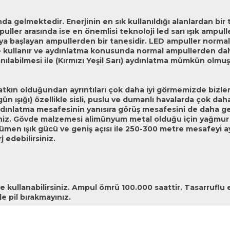
 gelmektedir. Enerjinin en sık kullanıldığı alanlardan bir t
uller arasında ise en önemlisi teknoloji led sarı ışık ampul
maya başlayan ampullerden bir tanesidir. LED ampuller norma
lde kullanır ve aydınlatma konusunda normal ampullerden daha
anılabilmesi ile (Kırmızı Yeşil Sarı) aydınlatma mümkün olmu
tkın olduğundan ayrıntıları çok daha iyi görmemizde bizle
 (gün ışığı) özellikle sisli, puslu ve dumanlı havalarda çok da
ınlatma mesafesinin yanısıra görüş mesafesini de daha gen
iniz. Gövde malzemesi alimünyum metal olduğu için yağmur 
n ışık gücü ve geniş açısı ile 250-300 metre mesafeyi ayd
j edebilirsiniz.
ullanabilirsiniz. Ampul ömrü 100.000 saattir. Tasarruflu ene
e pil bırakmayınız.