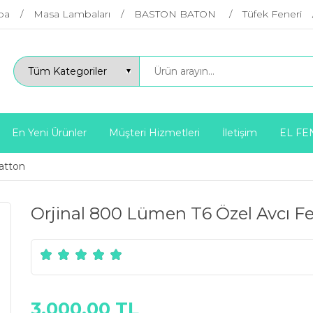
ba
Masa Lambaları
BASTON BATON
Tüfek Feneri
En Yeni Ürünler
Müşteri Hizmetleri
İletişim
EL FE
atton
Orjinal 800 Lümen T6 Özel Avcı F
3.000,00 TL