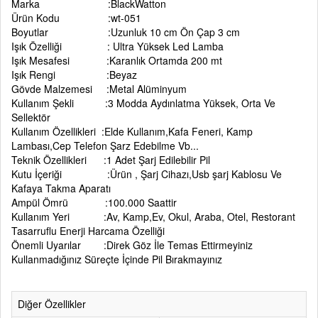
Marka :BlackWatton
Ürün Kodu :wt-051
Boyutlar :Uzunluk 10 cm Ön Çap 3 cm
Işık Özelliği : Ultra Yüksek Led Lamba
Işık Mesafesi :Karanlık Ortamda 200 mt
Işık Rengi :Beyaz
Gövde Malzemesi :Metal Alüminyum
Kullanım Şekli :3 Modda Aydınlatma Yüksek, Orta Ve
Sellektör
Kullanım Özellikleri :Elde Kullanım,Kafa Feneri, Kamp
Lambası,Cep Telefon Şarz Edebilme Vb...
Teknik Özellikleri :1 Adet Şarj Edilebilir Pil
Kutu İçeriği :Ürün , Şarj Cihazı,Usb şarj Kablosu Ve
Kafaya Takma Aparatı
Ampül Ömrü :100.000 Saattir
Kullanım Yeri :Av, Kamp,Ev, Okul, Araba, Otel, Restorant
Tasarruflu Enerji Harcama Özelliği
Önemli Uyarılar :Direk Göz İle Temas Ettirmeyiniz
Kullanmadığınız Süreçte İçinde Pil Bırakmayınız
Diğer Özellikler