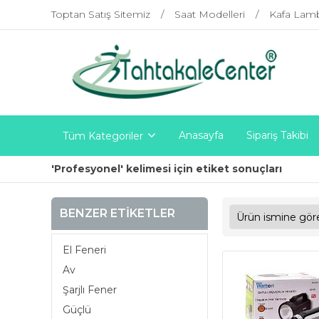
Toptan Satış Sitemiz
Saat Modelleri
Kafa Lam
Anasayfa
Sipariş Takibi
Tüm Kategoriler
'Profesyonel' kelimesi için etiket sonuçları
BENZER ETIKETLER
El Feneri
Av
Şarjlı Fener
Güçlü