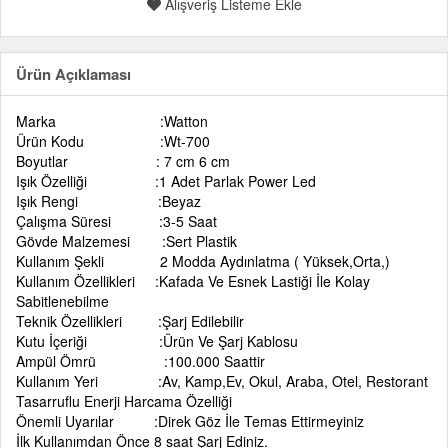
Alışveriş Listeme Ekle
Ürün Açıklaması
Marka :Watton
Ürün Kodu :Wt-700
Boyutlar : 7 cm 6 cm
Işık Özelliği :1 Adet Parlak Power Led
Işık Rengi :Beyaz
Çalışma Süresi :3-5 Saat
Gövde Malzemesi :Sert Plastik
Kullanım Şekli 2 Modda Aydınlatma ( Yüksek,Orta,)
Kullanım Özellikleri :Kafada Ve Esnek Lastiği İle Kolay
Sabitlenebilme
Teknik Özellikleri :Şarj Edilebilir
Kutu İçeriği :Ürün Ve Şarj Kablosu
Ampül Ömrü :100.000 Saattir
Kullanım Yeri :Av, Kamp,Ev, Okul, Araba, Otel, Restorant
Tasarruflu Enerji Harcama Özelliği
Önemli Uyarılar :Direk Göz İle Temas Ettirmeyiniz
İlk Kullanımdan Önce 8 saat Şarj Ediniz.