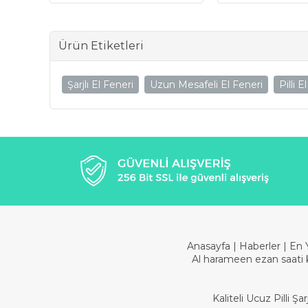
Ürün Etiketleri
Şarjlı El Feneri
Uzun Mesafeli El Feneri
Pilli E
Anasayfa
|
Haberler
|
En 
Al harameen ezan saati 
Kaliteli Ucuz Pilli 