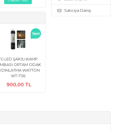
Satıcıya Danış
TG LED ŞARJLI KAMP
AMBASI ORTAM ODAK
YDINLATMA WATTON
WT-736
900,00 TL