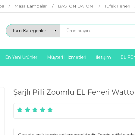
ba
Masa Lambaları
BASTON BATON
Tüfek Feneri
En Yeni Ürünler
Müşteri Hizmetleri
İletişim
EL FE
n
Şarjlı Pilli Zoomlu EL Feneri Wat