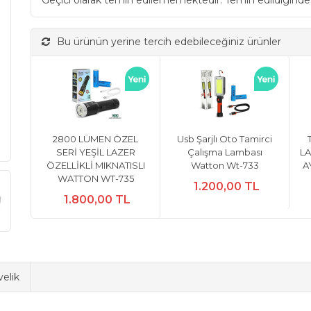
Geçici olarak temin edilememektedir. Temin edildiginde
Bu ürünün yerine tercih edebileceğiniz ürünler
2800 LÜMEN ÖZEL
Usb Şarjlı Oto Tamirci
SERİ YEŞİL LAZER
Çalışma Lambası
L
ÖZELLİKLİ MIKNATISLI
Watton Wt-733
A
WATTON WT-735
1.200,00 TL
1.800,00 TL
elik