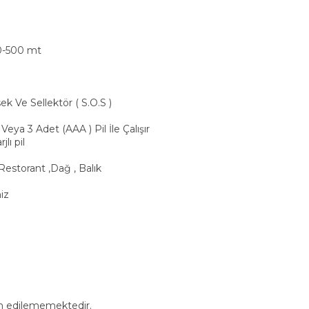
0-500 mt
Ve Sellektör ( S.O.S )
Veya 3 Adet (AAA ) Pil İle Çalışır
ı pil
estorant ,Dağ , Balık
iz
in edilememektedir.