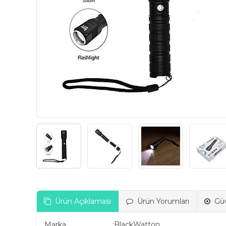
Ürün Açıklaması
Ürün Yorumları
Güv
Marka :BlackWatton