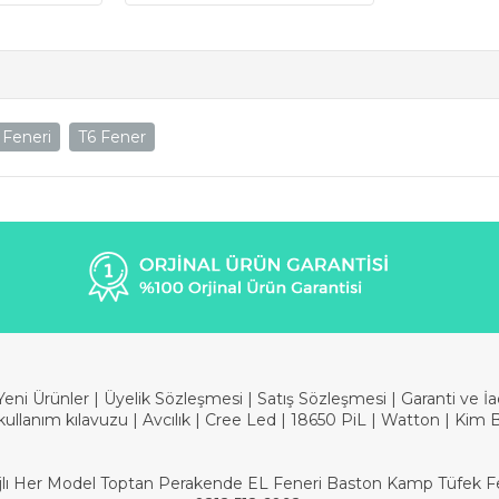
l Feneri
T6 Fener
Yeni Ürünler
|
Üyelik Sözleşmesi
|
Satış Sözleşmesi
|
Garanti ve İ
kullanım kılavuzu
|
Avcılık
|
Cree Led
|
18650 PiL
|
Watton
|
Kim 
Şarjlı Her Model Toptan Perakende EL Feneri Baston Kamp Tüfek Fen