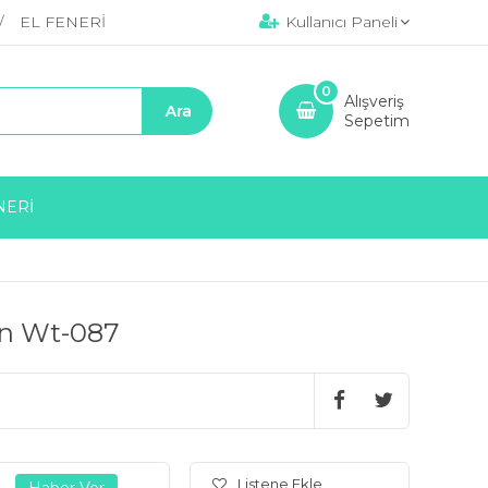
EL FENERİ
Kullanıcı Paneli
0
Alışveriş
Sepetim
NERİ
ton Wt-087
Listene Ekle