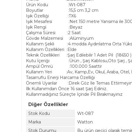
Ürün Kodu :Wt-087
Boyutlar :15,5 cm 3,2 cm
Işık Özelliği :TX6
Işık Mesafesi :Net 150 metre Yansıma ile 30
Işık Rengi :Beyaz
Çalışma Süresi :2 Saat
Gövde Malzemesi :Alüminyum
Kullanım Şekli :4 modda Aydınlatma Orta Yüksek 
Kullanım Özellikleri :Elde
Teknik Özellikleri :Şarj Edilebilir 1 Adet Pil (18650 ) 
Kutu İçeriği :Ürün , Şarj Kablosu,Oto Şarj , Şarjl
Ampül Ömrü :100.000 Saattir
Kullanım Yeri :Av, Kamp,Ev, Okul, Araba, Otel, R
Tasarruflu Enerji Harcama Özelliği
Önemli Uyarılar :Direk Göz İle Temas Ettirmeyin
İlk Kullanımdan Önce 16 saat Şarj Ediniz.
Kullanmadığınız Süreçte İçinde Pil Bırakmayınız
Diğer Özellikler
Stok Kodu
Wt-087
Marka
Watton
Stok Durumu
Bu ürün geçici olarak tem