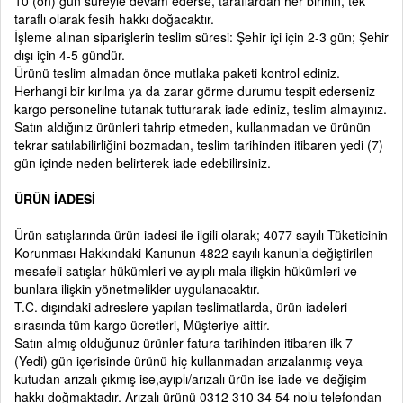
10 (on) gün süreyle devam ederse, taraflardan her birinin, tek
taraflı olarak fesih hakkı doğacaktır.
İşleme alınan siparişlerin teslim süresi: Şehir içi için 2-3 gün; Şehir
dışı için 4-5 gündür.
Ürünü teslim almadan önce mutlaka paketi kontrol ediniz.
Herhangi bir kırılma ya da zarar görme durumu tespit ederseniz
kargo personeline tutanak tutturarak iade ediniz, teslim almayınız.
Satın aldığınız ürünleri tahrip etmeden, kullanmadan ve ürünün
tekrar satılabilirliğini bozmadan, teslim tarihinden itibaren yedi (7)
gün içinde neden belirterek iade edebilirsiniz.
ÜRÜN İADESİ
Ürün satışlarında ürün iadesi ile ilgili olarak; 4077 sayılı Tüketicinin
Korunması Hakkındaki Kanunun 4822 sayılı kanunla değiştirilen
mesafeli satışlar hükümleri ve ayıplı mala ilişkin hükümleri ve
bunlara ilişkin yönetmelikler uygulanacaktır.
T.C. dışındaki adreslere yapılan teslimatlarda, ürün iadeleri
sırasında tüm kargo ücretleri, Müşteriye aittir.
Satın almış olduğunuz ürünler fatura tarihinden itibaren ilk 7
(Yedi) gün içerisinde ürünü hiç kullanmadan arızalanmış veya
kutudan arızalı çıkmış ise,ayıplı/arızalı ürün ise iade ve değişim
hakkı doğmaktadır. Arızalı ürünü 0312 310 34 54 nolu telefondan