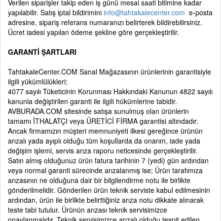
Verilen siparişler takip eden iş günü mesai saati bitimine kadar
yapılabilir. Satış iptal bildirimini
info@tahtakalecenter.com
e-posta
adresine, sipariş referans numaranızı belirterek bildirebilirsiniz.
Ücret iadesi yapılan ödeme şekline göre gerçekleştirilir.
GARANTİ ŞARTLARI
TahtakaleCenter.COM Sanal Mağazasının ürünlerinin garantisiyle
ilgili yükümlülükleri;
4077 sayılı Tüketicinin Korunması Hakkındaki Kanunun 4822 sayılı
kanunla değiştirilen garanti ile ilgili hükümlerine tabidir.
AVBURADA.COM sitesinde satışa sunulmuş olan ürünlerin
tamamı İTHALATÇI veya ÜRETİCİ FİRMA garantisi altındadır.
Ancak firmamızın müşteri memnuniyeti ilkesi gereğince ürünün
arızalı yada ayıplı olduğu tüm koşullarda da onarım, iade yada
değişim işlemi, servis arıza raporu neticesinde gerçekleştirilir.
Satın almış olduğunuz ürün fatura tarihinin 7 (yedi) gün ardından
veya normal garanti sürecinde arızalanmış ise; Ürün tarafımıza
arızasının ne olduğuna dair bir bilgilendirme notu ile birlikte
gönderilmelidir. Gönderilen ürün teknik serviste kabul edilmesinin
ardından, ürün ile birlikte belirttiğiniz arıza notu dikkate alınarak
teste tabi tutulur. Ürünün arızası teknik servisimizce
onaylanmalıdır. Teknik servisimizce arızalı olduğu tespit edilen