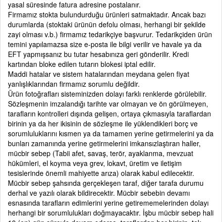
yasal süresinde fatura adresine postalanır.
Firmamız stokta bulundurduğu ürünleri satmaktadır. Ancak bazı
durumlarda (stoktaki ürünün defolu olması, herhangi bir şekilde
zayi olması v.b.) firmamız tedarikçiye başvurur. Tedarikçiden ürün
temini yapılamazsa size e-posta ile bilgi verilir ve havale ya da
EFT yapmışsanız bu tutar hesabınıza geri gönderilir. Kredi
kartından bloke edilen tutarın blokesi iptal edilir.
Maddi hatalar ve sistem hatalarından meydana gelen fiyat
yanlışlıklarından firmamız sorumlu değildir.
Ürün fotoğrafları sisteminizden dolayı farklı renklerde görülebilir.
Sözleşmenin imzalandığı tarihte var olmayan ve ön görülmeyen,
tarafların kontrolleri dışında gelişen, ortaya çıkmasıyla taraflardan
birinin ya da her ikisinin de sözleşme ile yüklendikleri borç ve
sorumluluklarını kısmen ya da tamamen yerine getirmelerini ya da
bunları zamanında yerine getirmelerini imkansızlaştıran haller,
mücbir sebep (Tabii afet, savaş, terör, ayaklanma, mevzuat
hükümleri, el koyma veya grev, lokavt, üretim ve iletişim
tesislerinde önemli mahiyette arıza) olarak kabul edilecektir.
Mücbir sebep şahsında gerçekleşen taraf, diğer tarafa durumu
derhal ve yazılı olarak bildirecektir. Mücbir sebebin devamı
esnasında tarafların edimlerini yerine getirememelerinden dolayı
herhangi bir sorumlulukları doğmayacaktır. İşbu mücbir sebep hali