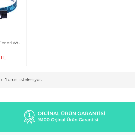
Feneri Wt-
 TL
am
1
ürün listeleniyor.