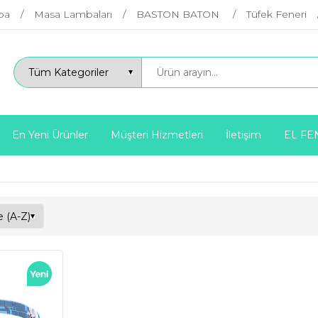
ba
Masa Lambaları
BASTON BATON
Tüfek Feneri
En Yeni Ürünler
Müşteri Hizmetleri
İletişim
EL FE