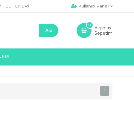
EL FENERİ
Kullanıcı Paneli
0
Alışveriş
Sepetim
NERİ
1