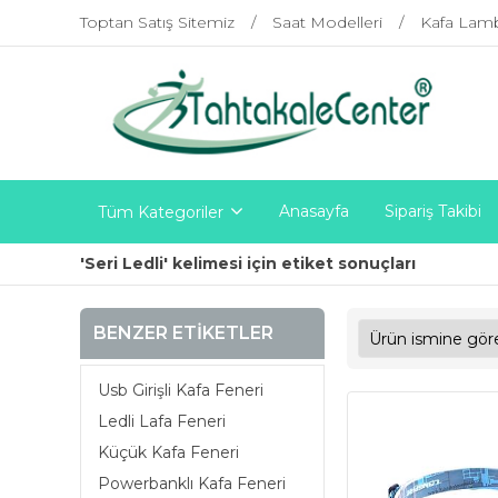
Toptan Satış Sitemiz
Saat Modelleri
Kafa Lam
Anasayfa
Sipariş Takibi
Tüm Kategoriler
'Seri Ledli' kelimesi için etiket sonuçları
BENZER ETIKETLER
Usb Girişli Kafa Feneri
Ledli Lafa Feneri
Küçük Kafa Feneri
Powerbanklı Kafa Feneri