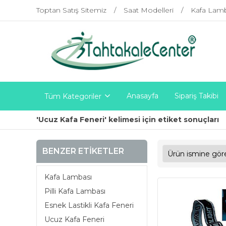
Toptan Satış Sitemiz
Saat Modelleri
Kafa Lam
Anasayfa
Sipariş Takibi
Tüm Kategoriler
'Ucuz Kafa Feneri' kelimesi için etiket sonuçları
BENZER ETIKETLER
Kafa Lambası
Pilli Kafa Lambası
Esnek Lastikli Kafa Feneri
Ucuz Kafa Feneri