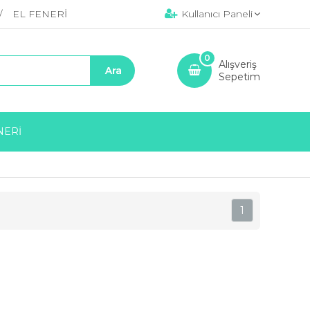
EL FENERİ
Kullanıcı Paneli
0
Alışveriş
Sepetim
NERİ
1