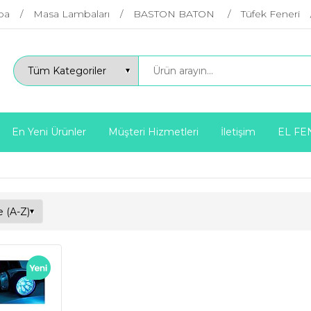
ba
Masa Lambaları
BASTON BATON
Tüfek Feneri
En Yeni Ürünler
Müşteri Hizmetleri
İletişim
EL FE