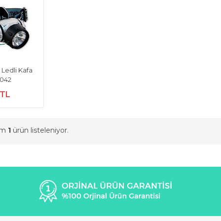
 Ledli Kafa
-042
 TL
am
1
ürün listeleniyor.