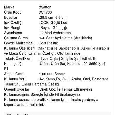
Marka :Watton
Ürün Kodu :Wt-733
Boyutlar :28,5 cm- 6,6 cm
Işık Özelliği : COB Güçlü Led
Işık Rengi :Beyaz, Gün Işığı
Aydınlatma : 2 Mod Aydınlatma
Çalışma Süresi :4-6 Saat Aydınlatma (Aralıklarla)
Gövde Malzemesi :Sert Plastik
Kullanım Özellikleri :Mıknatısı ile Sabitlenebilir ,Askısı ile asılabilir
ve Masa Üstü Kullanım Özelliği , Oto Tamirinde
Teknik Özellikleri : Type-C Şarj Giriş İle Şarj Ediliebilir
Kutu İçeriği :Ürün , Ürün Şarj Kablosu - 2*18650 Şarjlı
Pil
Ampül Ömrü :100.000 Saattir
Kullanım Yeri :Av, Kamp,Ev, Okul, Araba, Otel, Restorant
Tasarruflu Enerji Harcama Özelliği
Önemli Uyarılar :Direk Göz İle Temas Ettirmeyiniz
Kullanmadığınız Süreçte İçinde Pil Bırakmayınız
Kullanım esnasında pratik kullanım için,mıknatıs yardımıyla
kaportaya tutturabilirsiniz.