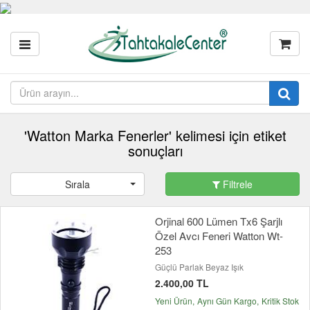
'Watton Marka Fenerler' kelimesi için etiket
sonuçları
Sırala
Filtrele
Orjinal 600 Lümen Tx6 Şarjlı
Özel Avcı Feneri Watton Wt-
253
Güçlü Parlak Beyaz Işık
2.400,00 TL
Yeni Ürün
Aynı Gün Kargo
Kritik Stok