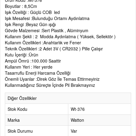
Ürün Kodu :Wt-376
Boyutlar : 8,5Cm
Işık Özelliği : Güçlü COB led
Işık Mesafesi :Bulunduğu Ortamı Aydınlatma
Işık Rengi :Beyaz Gün ışığı
Gövde Malzemesi :Sert Plastik , Alüminyum
Kullanım Şekli : 2 Modda Aydınlatma ( Yüksek, Sellektör )
Kullanım Özellikleri :Anahtarlık ve Fener
Teknik Özellikleri :2 Adet 3V ( CR2032 ) Pille Çalışır
Kutu İçeriği :Ürün
Ampül Ömrü :100.000 Saattir
Kullanım Yeri : Her yerde
Tasarruflu Enerji Harcama Özelliği
Önemli Uyarılar :Direk Göz İle Temas Ettirmeyiniz
Kullanmadığınız Süreçte İçinde Pil Bırakmayınız
Diğer Özellikler
Stok Kodu
Wt-376
Marka
Watton
Stok Durumu
Var